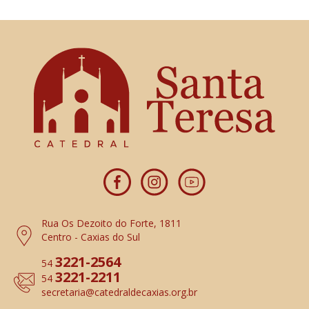
Rua Os Dezoito do Forte, 1811
Centro - Caxias do Sul
3221-2564
54
3221-2211
54
secretaria
@catedraldecaxias.org.br